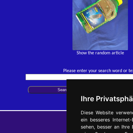
Show the random article
Please enter your search word or te
Ihre Privatsphä
Diese Website verwen
ein besseres Internet
sehen, besser an Ihre