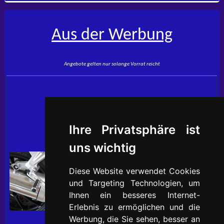
Aus der Werbung
Angebote gelten nur solange Vorrat reicht
Fußrasten
(49-FHG6CR)
[Fußrasten - Fußrasten hinten
Ihre Privatsphäre ist
verstellbar]
uns wichtig
verstellbar in 8 Positionen Versatz
(=Längenverstellung) 25-50mm in 6
Abstufungen rund mit Gummiauflage
Diese Website verwendet Cookies
und Targeting Technologien, um
Geeignet für:
Ihnen ein besseres Internet-
VFR 800 RC80 (2015 - 2016)
Erlebnis zu ermöglichen und die
VFR 800 RC94 (2017 - 2020)
Werbung, die Sie sehen, besser an